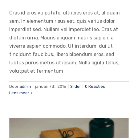
Cras id eros vulputate, ultricies eros at, aliquam
sem. In elementum risus est, quis varius dolor
imperdiet sed. Nullam vel imperdiet leo. Cras at
dictum urna. Mauris aliquam mauris sapien, a
viverra sapien commodo. Ut interdum, dui ut
tincidunt faucibus, libero bibendum eros, sed
luctus purus metus ut ipsum. Nulla ligula tellus,
volutpat et fermentum
Mauris aliquet auctor mi volutpat
sagittis rutrum
Door
admin
|
januari 7th, 2016
|
Slider
|
0 Reacties
Lees meer
Slider