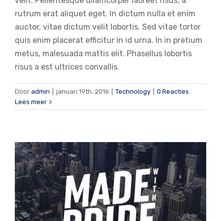
velit. Pellentesque ullamcorper laoreet risus, a
rutrum erat aliquet eget. In dictum nulla et enim
auctor, vitae dictum velit lobortis. Sed vitae tortor
quis enim placerat efficitur in id urna. In in pretium
metus, malesuada mattis elit. Phasellus lobortis
risus a est ultrices convallis.
Integer non ligula libero
Door
admin
|
januari 19th, 2016
|
Technology
|
0 Reacties
Creative
Design
Featured
Lees meer