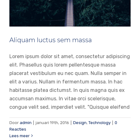
Aliquam luctus sem massa
Lorem ipsum dolor sit amet, consectetur adipiscing
elit. Phasellus quis lorem pellentesque massa
placerat vestibulum eu nec quam. Nulla semper in
elit a varius. Nullam in fermentum massa. In hac
habitasse platea dictumst. In quis magna quis ex
accumsan maximus. In vitae orci scelerisque,
congue velit sed, imperdiet velit. "Quisque eleifend
Door
admin
|
januari 19th, 2016
|
Design
,
Technology
|
0
Sed placerat velit ante feugiat
Reacties
Technology
Lees meer