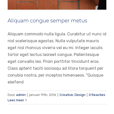
Aliquam congue semper metus
Aliquam commodo nulla ligula. Curabitur ut nunc id
nisl scelerisque egestas. Nulla vulputate mauris
eget nisl rhoncus viverra vel eu mi. Integer iaculis
tortor eget lectus laoreet congue. Pellentesque
eget convallis leo. Proin porttitor tincidunt eros.
Class aptent taciti sociosqu ad litora torquent per
conubia nostra, per inceptos himenaeos. "Quisque
eleifend
Cras suscipit ante erat eleifend
Door
admin
|
januari 19th, 2016
|
Creative
,
Design
|
0 Reacties
Creative
News
Lees meer