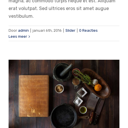
magna, ac commodo turpis neque et est. Aliquam
erat volutpat. Sed ultrices eros sit amet augue
vestibulum.
Aliquam neque sem tincidunt a
hendrerit eros
Door
admin
|
januari 6th, 2016
|
Slider
|
0 Reacties
Lees meer
Creative
Photography