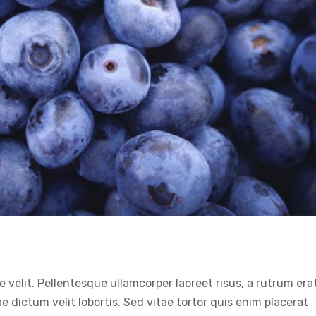
s gravida risus eget
News
Web Design
e velit. Pellentesque ullamcorper laoreet risus, a rutrum era
ae dictum velit lobortis. Sed vitae tortor quis enim placerat