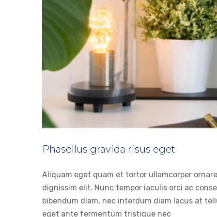
Phasellus gravida risus eget
Nulla in lorem et r
News
Aliquam eget quam et tortor ullamcorper ornare a
dignissim elit. Nunc tempor iaculis orci ac con
bibendum diam, nec interdum diam lacus at tellus
eget ante fermentum tristique nec