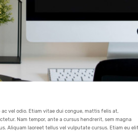
isus bibendum in molest aculis
Technology
Wordpress
c vel odio. Etiam vitae dui congue, mattis felis at,
sectetur. Nam tempor, ante a cursus hendrerit, sem magna
. Aliquam laoreet tellus vel vulputate cursus. Etiam eu eli