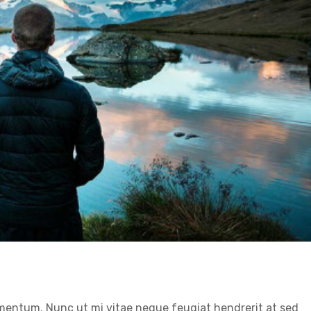
rsus dolor sit amet
News
Web Design
mentum. Nunc ut mi vitae neque feugiat hendrerit at sed