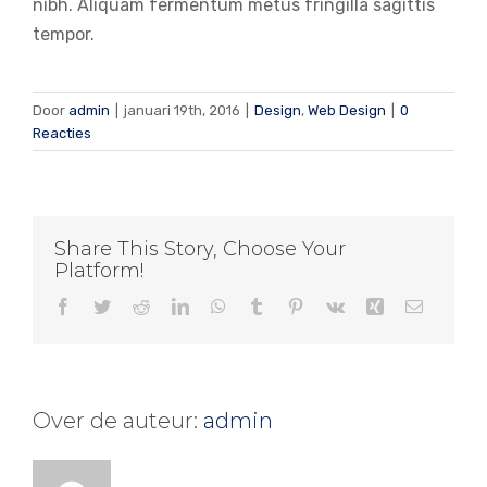
nibh. Aliquam fermentum metus fringilla sagittis
tempor.
Door
admin
|
januari 19th, 2016
|
Design
,
Web Design
|
0
Reacties
Share This Story, Choose Your
Platform!
Facebook
Twitter
Reddit
LinkedIn
WhatsApp
Tumblr
Pinterest
Vk
Xing
E-
mail
Over de auteur:
admin