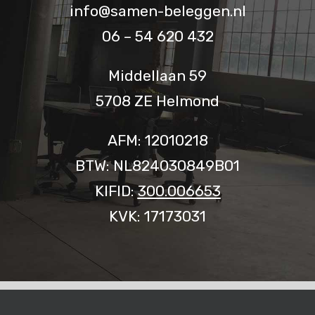
info@samen-beleggen.nl
06 – 54 620 432
Middellaan 59
5708 ZE Helmond
AFM: 12010218
BTW: NL824030849B01
KIFID:
300.006653
KVK: 17173031