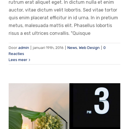
rutrum erat aliquet eget. In dictum nulla et enim
auctor, vitae dictum velit lobortis. Sed vitae tortor
quis enim placerat efficitur in id urna. In in pretium
metus, malesuada mattis elit. Phasellus lobortis
risus a est ultrices convallis. "Quisque
Door
admin
|
januari 19th, 2016
|
News
,
Web Design
|
0
Phasellus gravida risus eget
Reacties
News
Web Design
Lees meer