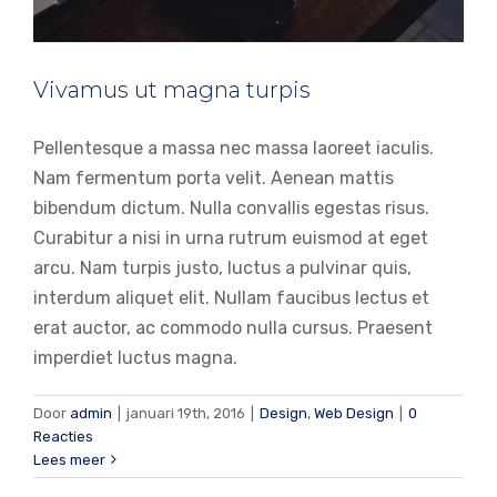
Vivamus ut magna turpis
Pellentesque a massa nec massa laoreet iaculis.
Nam fermentum porta velit. Aenean mattis
bibendum dictum. Nulla convallis egestas risus.
Curabitur a nisi in urna rutrum euismod at eget
arcu. Nam turpis justo, luctus a pulvinar quis,
interdum aliquet elit. Nullam faucibus lectus et
erat auctor, ac commodo nulla cursus. Praesent
imperdiet luctus magna.
Door
admin
|
januari 19th, 2016
|
Design
,
Web Design
|
0
Fusce cursus dolor sit amet
Reacties
News
Web Design
Lees meer