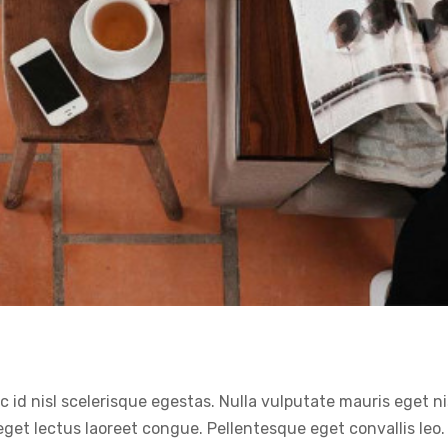
s ut magna turpis
esign
Web Design
 id nisl scelerisque egestas. Nulla vulputate mauris eget ni
 eget lectus laoreet congue. Pellentesque eget convallis leo.