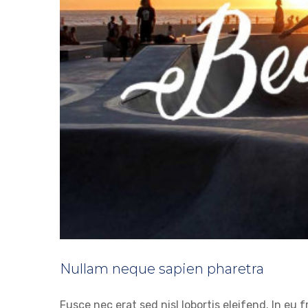
Nullam neque sapien pharetra
Aliquam 
Fusce nec erat sed nisl lobortis eleifend. In eu f