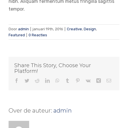
nibh. Aliquam fermentum metus fringilla sagittis
tempor.
Door
admin
|
januari 19th, 2016
|
Creative
,
Design
,
Featured
|
0 Reacties
Share This Story, Choose Your
Platform!
Facebook
Twitter
Reddit
LinkedIn
WhatsApp
Tumblr
Pinterest
Vk
Xing
E-
mail
Over de auteur:
admin