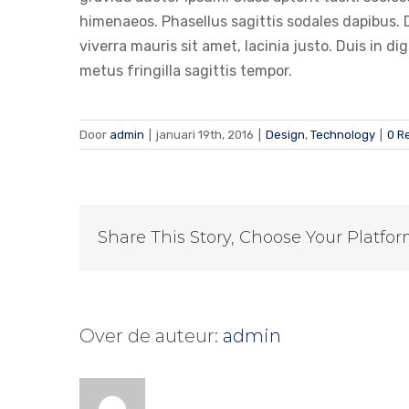
himenaeos. Phasellus sagittis sodales dapibus. D
viverra mauris sit amet, lacinia justo. Duis in
metus fringilla sagittis tempor.
Door
admin
|
januari 19th, 2016
|
Design
,
Technology
|
0 R
Share This Story, Choose Your Platfor
Over de auteur:
admin