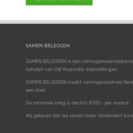
SAMEN BELEGGEN
SAMEN BELEGGEN is een vermogensadvieskantoo
behalen van UW financiële doelstellingen.
SAMEN BELEGGEN maakt vermogensadvies berei
een doel.
De minimale inleg is slechts €100,- per maand.
Wij geloven dat we samen meer rendement kun