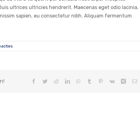
uis ultrices ultricies hendrerit. Maecenas eget odio lacinia,
 dignissim sapien, eu consectetur nibh. Aliquam fermentum
eacties
m!
Facebook
Twitter
Reddit
LinkedIn
WhatsApp
Tumblr
Pinterest
Vk
Xing
E
m