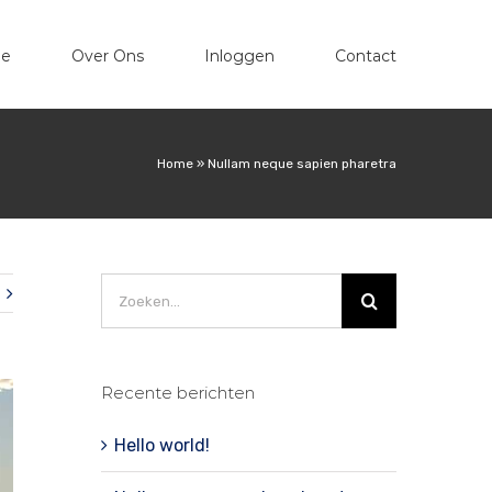
e
Over Ons
Inloggen
Contact
Home
»
Nullam neque sapien pharetra
Zoeken
naar:
Recente berichten
Hello world!