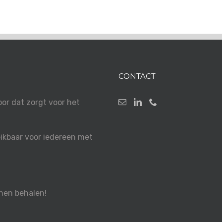
CONTACT
r dat zorgt voor het
kbaar voor iedereen met
nen behalen!