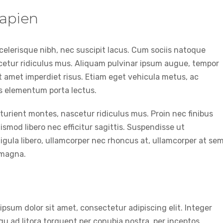
sapien
 scelerisque nibh, nec suscipit lacus. Cum sociis natoque
cetur ridiculus mus. Aliquam pulvinar ipsum augue, tempor
t amet imperdiet risus. Etiam eget vehicula metus, ac
us elementum porta lectus.
urient montes, nascetur ridiculus mus. Proin nec finibus
smod libero nec efficitur sagittis. Suspendisse ut
igula libero, ullamcorper nec rhoncus at, ullamcorper at sem
a magna.
ipsum dolor sit amet, consectetur adipiscing elit. Integer
qu ad litora torquent per conubia nostra, per inceptos