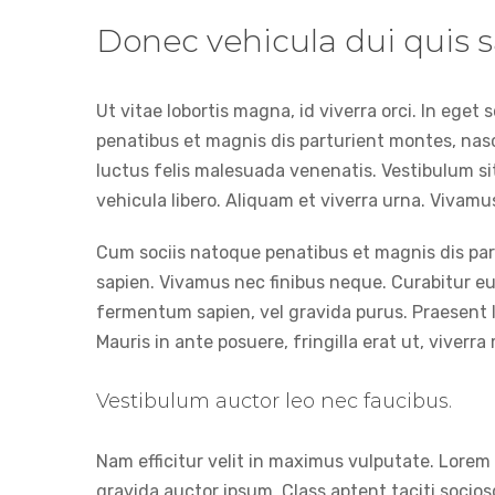
Donec vehicula dui quis 
Ut vitae lobortis magna, id viverra orci. In eget
penatibus et magnis dis parturient montes, nas
luctus felis malesuada venenatis. Vestibulum si
vehicula libero. Aliquam et viverra urna. Vivam
Cum sociis natoque penatibus et magnis dis part
sapien. Vivamus nec finibus neque. Curabitur eui
fermentum sapien, vel gravida purus. Praesent l
Mauris in ante posuere, fringilla erat ut, viverr
Vestibulum auctor leo nec faucibus.
Nam efficitur velit in maximus vulputate. Lorem 
gravida auctor ipsum. Class aptent taciti socios