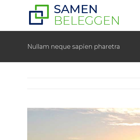
Ga
naar
inhoud
Nullam neque sapien pharetra
Bekijk
grotere
afbeelding