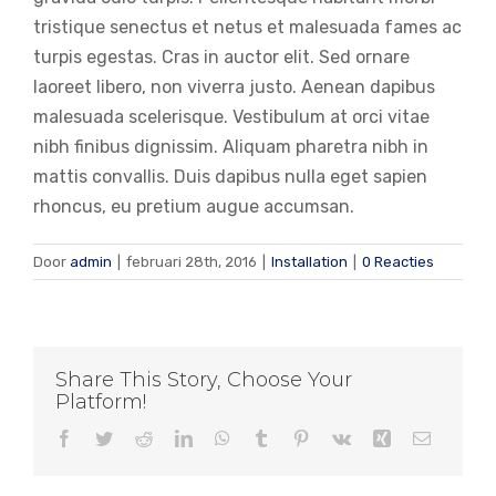
tristique senectus et netus et malesuada fames ac
turpis egestas. Cras in auctor elit. Sed ornare
laoreet libero, non viverra justo. Aenean dapibus
malesuada scelerisque. Vestibulum at orci vitae
nibh finibus dignissim. Aliquam pharetra nibh in
mattis convallis. Duis dapibus nulla eget sapien
rhoncus, eu pretium augue accumsan.
Door
admin
|
februari 28th, 2016
|
Installation
|
0 Reacties
Share This Story, Choose Your
Platform!
Facebook
Twitter
Reddit
LinkedIn
WhatsApp
Tumblr
Pinterest
Vk
Xing
E-
mail