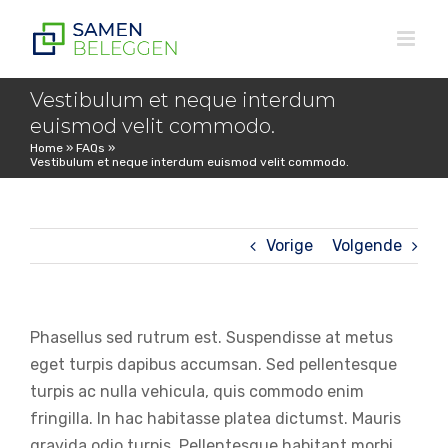
Ga
naar
inhoud
Vestibulum et neque interdum
euismod velit commodo.
Home
»
FAQs
»
Vestibulum et neque interdum euismod velit commodo.
Vorige
Volgende
Phasellus sed rutrum est. Suspendisse at metus
eget turpis dapibus accumsan. Sed pellentesque
turpis ac nulla vehicula, quis commodo enim
fringilla. In hac habitasse platea dictumst. Mauris
gravida odio turpis. Pellentesque habitant morbi