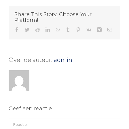
Share This Story, Choose Your
Platform!
Facebook
Twitter
Reddit
LinkedIn
WhatsApp
Tumblr
Pinterest
Vk
Xing
E-
mail
Over de auteur:
admin
Geef een reactie
Reactie