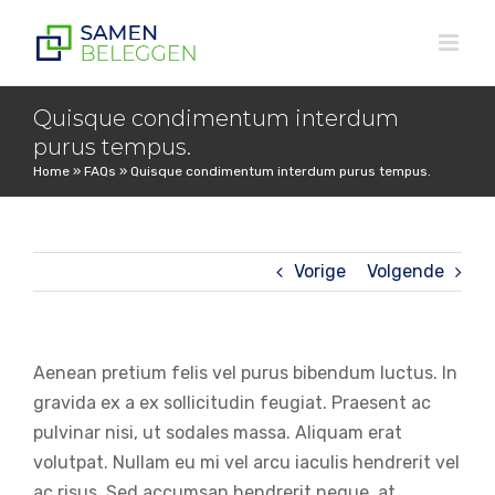
Ga
naar
inhoud
Quisque condimentum interdum
purus tempus.
Home
»
FAQs
»
Quisque condimentum interdum purus tempus.
Vorige
Volgende
Aenean pretium felis vel purus bibendum luctus. In
gravida ex a ex sollicitudin feugiat. Praesent ac
pulvinar nisi, ut sodales massa. Aliquam erat
volutpat. Nullam eu mi vel arcu iaculis hendrerit vel
ac risus. Sed accumsan hendrerit neque, at