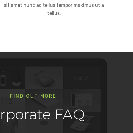
sit amet nunc ac tellus tempor maximus ut a
tellus.
FIND OUT MORE
rporate FAQ