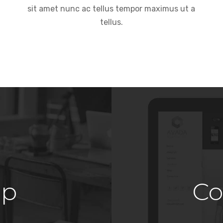
sit amet nunc ac tellus tempor maximus ut a
tellus.
op
Co