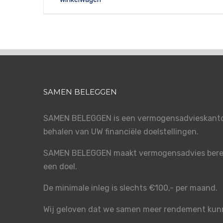
SAMEN BELEGGEN
SAMEN BELEGGEN is een vermogensadvieskantoo
behalen van UW financiële doelstellingen.
SAMEN BELEGGEN maakt vermogensadvies berei
een doel.
De minimale inleg is slechts €100,- per maand.
Wij geloven dat we samen meer rendement kun